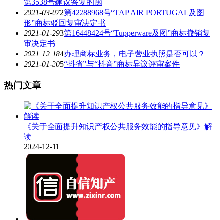
第3538号建议答复的函
2021-03-07
2
第42288968号“TAP AIR PORTUGAL及图
形”商标驳回复审决定书
2021-01-29
3
第16448424号“Tupperware及图”商标撤销复
审决定书
2021-12-18
4
办理商标业务，电子营业执照是否可以？
2021-01-30
5
“抖省”与“抖音”商标异议评审案件
热门文章
《关于全面提升知识产权公共服务效能的指导意见》解
读
2024-12-11